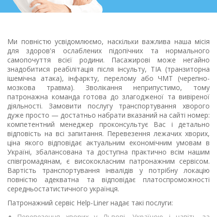
Ми повністю усвідомлюємо, наскільки важлива наша місія
для здоров'я ослаблених підопічних та нормального
самопочуття всієї родини. Пасажирові може негайно
знадобитися реабілітація після інсульту, ТІА (транзиторна
ішемічна атака), інфаркту, перелому або ЧМТ (черепно-
мозкова травма). Зволікання неприпустимо, тому
патронажна команда готова до злагодженої та вивіреної
діяльності. Замовити послугу транспортування хворого
дуже просто — достатньо набрати вказаний на сайті номер:
компетентний менеджер проконсультує Вас і детально
відповість на всі запитання. Перевезення лежачих хворих,
ціна якого відповідає актуальним економічним умовам в
Україні, збалансована та доступна практично всім нашим
співгромадянам, є висококласним патронажним сервісом.
Вартість транспортування інвалідів у потрібну локацію
повністю адекватна та відповідає платоспроможності
середньостатистичного українця.
Патронажний сервіс Help-Liner надає такі послуги:
Перевезення хворих у Львові, Україною і навіть за