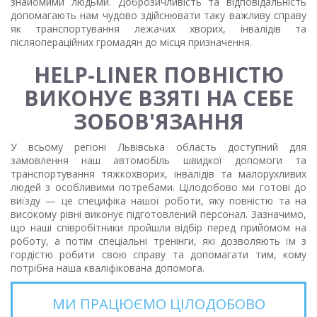
знайомими людьми. Доброзичливість та відповідальність
допомагають нам чудово здійснювати таку важливу справу
як транспортування лежачих хворих, інвалідів та
післяопераційних громадян до місця призначення.
HELP-LINER ПОВНІСТЮ
ВИКОНУЄ ВЗЯТІ НА СЕБЕ
ЗОБОВ'ЯЗАННЯ
У всьому регіоні Львівська область доступний для
замовлення наш автомобіль швидкої допомоги та
транспортування тяжкохворих, інвалідів та малорухливих
людей з особливими потребами. Цілодобово ми готові до
виїзду — це специфіка нашої роботи, яку повністю та на
високому рівні виконує підготовлений персонал. Зазначимо,
що наші співробітники пройшли відбір перед прийомом на
роботу, а потім спеціальні тренінги, які дозволяють їм з
гордістю робити свою справу та допомагати тим, кому
потрібна наша кваліфікована допомога.
МИ ПРАЦЮЄМО ЦІЛОДОБОВО