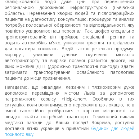
кваліфікованого водія дуже цінні при переміщеннях
регіональною дорожньою інфраструктурою (Львівська
область). Перевезення хворих людей та післяопераційних
пацієнтів на діагностику, консультацію, процедури та аналізи
потребує колосальної обережності та відповідальності, яку
повністю усвідомлює наш персонал. Так, шофер спеціально
проінструктований: він пройшов спеціальні тренінги та
водить автомобіль м'яко, уникаючи трясіння та шкідливих
для пасажира коливань. Водій також ретельно продумує
маршрут, уникаючи ділянки скупчення міського
автотранспорту та відрізки поганої розбитої дороги, на
яких можливі ДТП (дорожньо-транспортні пригоди) здатні
затримати транспортування ослабленого патологією
пацієнта до місця призначення.
Нагадаємо, що інвалідам, лежачим і тяжкохворим дуже
допоможе переміщення містом Львів за допомогою
патронажного сервісу «Help-Liner». Особливо в тих
ситуаціях, коли вони вимушено переїхали в цю локацію, не в
змозі самостійно розібратися з картою місцевості та
швидко знайти потрібний транспорт. Терміновий виклик
медтаксі завжди до Ваших послуг! Зокрема, доступна
доставка літніх українців у приватний
будинок для людей
похилого віку
.