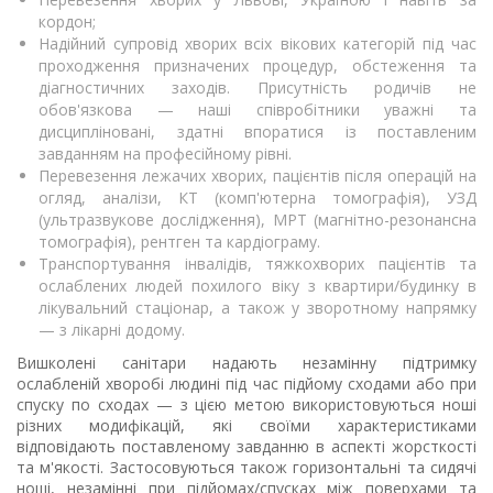
кордон;
Надійний супровід хворих всіх вікових категорій під час
проходження призначених процедур, обстеження та
діагностичних заходів. Присутність родичів не
обов'язкова — наші співробітники уважні та
дисципліновані, здатні впоратися із поставленим
завданням на професійному рівні.
Перевезення лежачих хворих, пацієнтів після операцій на
огляд, аналізи, КТ (комп'ютерна томографія), УЗД
(ультразвукове дослідження), МРТ (магнітно-резонансна
томографія), рентген та кардіограму.
Транспортування інвалідів, тяжкохворих пацієнтів та
ослаблених людей похилого віку з квартири/будинку в
лікувальний стаціонар, а також у зворотному напрямку
— з лікарні додому.
Вишколені санітари надають незамінну підтримку
ослабленій хворобі людині під час підйому сходами або при
спуску по сходах — з цією метою використовуються ноші
різних модифікацій, які своїми характеристиками
відповідають поставленому завданню в аспекті жорсткості
та м'якості. Застосовуються також горизонтальні та сидячі
ноші, незамінні при підйомах/спусках між поверхами та