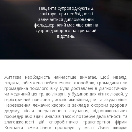
Пацієнта супроводжують 2
санітари, при необхідності
залучається дипломований
фельдшер, який має ліцензію на
супровід хворого на тривалий
відстань.
Життєва необхідність найчастіше вимагає, щоб інвалід,
людина, обтяжена небезпечною хворобою, громадянин чи
громадянка похилого віку були доставлені в діагностичний
чи медичний центр, до лікарні, у будинок для літніх людей, у
геріатричний пансіонат, хоспіс якнайшвидше та акуратніше.
Перевезення лежачих хворих із закладів охорони здоров'я
додому, після оперативного лікування, відновлювальних
процедур або здачі аналізів також потребує делікатності та
злагодженості дій співробітників транспортної фірми.
Компанія «Help-Liner» пропонує у місті Львів швидке