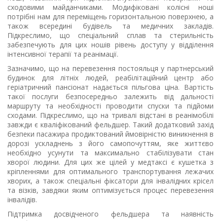
сходовими майданчиками. Модифіковані колісні ноші
потрібні нам для переміщень горизонтальною поверхнею, а
також всередині будівель та медичних закладів.
Підкреслимо, що спеціальний сплав та стерильність
забезпечують для цих ношів рівень доступу у відділення
інтенсивної терапії та реанімації.
Зазначимо, що на перевезення постояльця у партнерський
будинок для літніх людей, реабілітаційний центр або
геріатричний пансіонат надається пільгова ціна. Вартість
такої послуги безпосередньо залежить від дальності
маршруту та необхідності проводити спуски та підйоми
сходами. Підкреслимо, що на тривалі відстані в реанімобілі
завжди є кваліфікований фельдшер. Такий додатковий захід
безпеки пасажира продиктований ймовірністю виникнення в
дорозі ускладнень з його самопочуттям, яке життєво
необхідно усунути та максимально стабілізувати стан
хворої людини. Для цих же цілей у медтаксі є кушетка з
кріпленнями для оптимального транспортування лежачих
хворих, а також спеціальні фіксатори для інвалідних крісел
та візків, завдяки яким оптимізується процес перевезення
інвалідів.
Підтримка досвідченого фельдшера та наявність