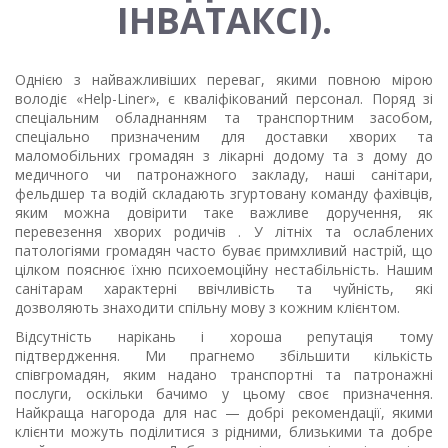
ІНВАТАКСІ).
Однією з найважливіших переваг, якими повною мірою
володіє «Help-Liner», є кваліфікований персонал. Поряд зі
спеціальним обладнанням та транспортним засобом,
спеціально призначеним для доставки хворих та
маломобільних громадян з лікарні додому та з дому до
медичного чи патронажного закладу, наші санітари,
фельдшер та водій складають згуртовану команду фахівців,
яким можна довірити таке важливе доручення, як
перевезення хворих родичів . У літніх та ослаблених
патологіями громадян часто буває примхливий настрій, що
цілком пояснює їхню психоемоційну нестабільність. Нашим
санітарам характерні ввічливість та чуйність, які
дозволяють знаходити спільну мову з кожним клієнтом.
Відсутність нарікань і хороша репутація тому
підтвердження. Ми прагнемо збільшити кількість
співгромадян, яким надано транспортні та патронажні
послуги, оскільки бачимо у цьому своє призначення.
Найкраща нагорода для нас — добрі рекомендації, якими
клієнти можуть поділитися з рідними, близькими та добре